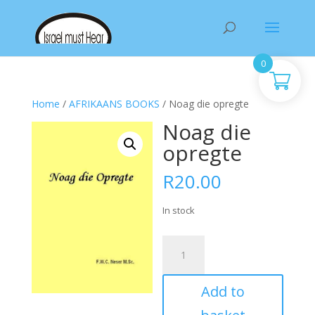
Products
search
0
Home
/
AFRIKAANS BOOKS
/ Noag die opregte
Noag die
opregte
R
20.00
In stock
Noag
die
opregte
Add to
quantity