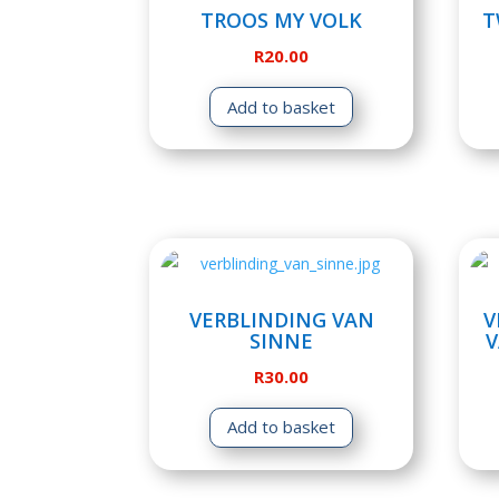
TROOS MY VOLK
T
R
20.00
Add to basket
VERBLINDING VAN
V
SINNE
V
R
30.00
Add to basket