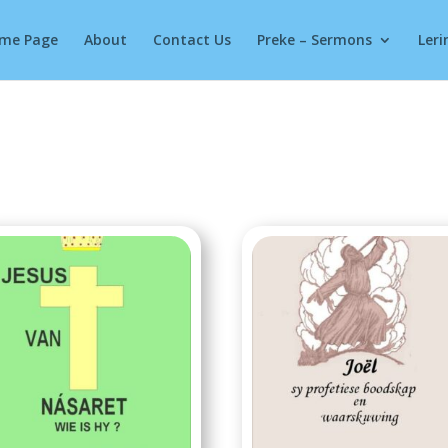
Products
search
me Page
About
Contact Us
Preke – Sermons
Leri