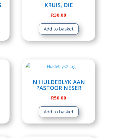
G
KRUIS, DIE
R
30.00
Add to basket
N HULDEBLYK AAN
PASTOOR NESER
R
50.00
Add to basket