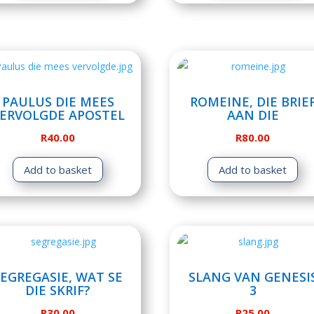
PAULUS DIE MEES
ROMEINE, DIE BRIE
ERVOLGDE APOSTEL
AAN DIE
R
40.00
R
80.00
Add to basket
Add to basket
SEGREGASIE, WAT SE
SLANG VAN GENESI
DIE SKRIF?
3
R
30.00
R
25.00