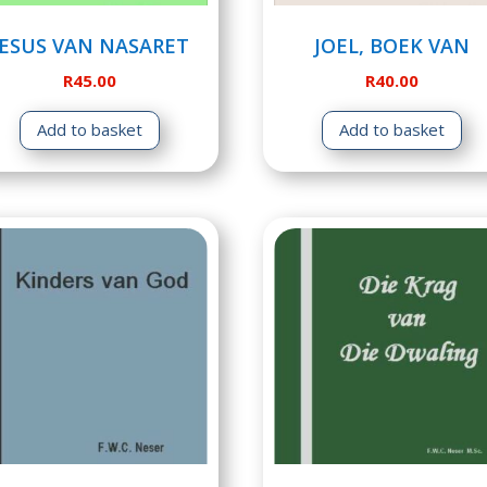
JESUS VAN NASARET
JOEL, BOEK VAN
R
45.00
R
40.00
Add to basket
Add to basket