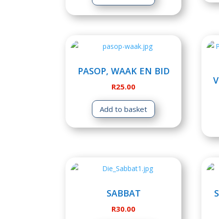
PASOP, WAAK EN BID
V
R
25.00
Add to basket
SABBAT
R
30.00